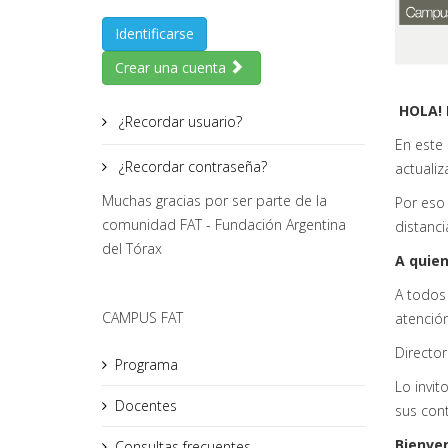
Identificarse
Crear una cuenta
HOLA! 
¿Recordar usuario?
En este
¿Recordar contraseña?
actuali
Muchas gracias por ser parte de la
Por eso
comunidad FAT - Fundación Argentina
distanci
del Tórax
A quien
A todos
CAMPUS FAT
atención
Directo
Programa
Lo invit
Docentes
sus con
Bienven
Consultas frecuentes