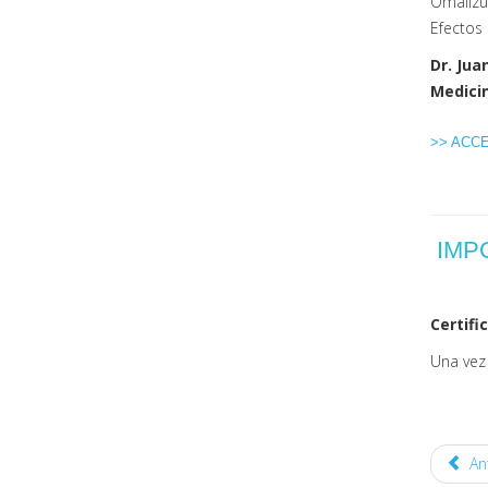
Omalizu
Efectos 
Dr. Jua
Medicin
>> ACC
IMP
Certifi
Una vez 
Ant