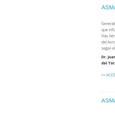
ASM
Generali
que infl
Vías Aér
del Asm
según el
Dr. Jua
del Tór
>> ACC
ASM