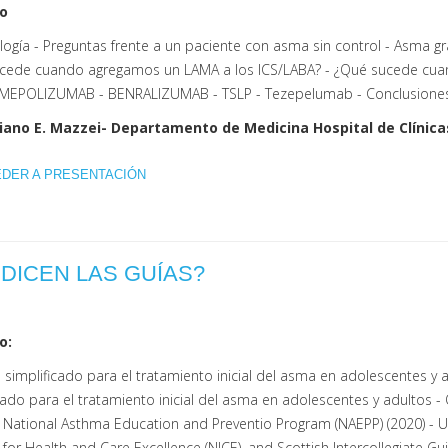
o
ogía - Preguntas frente a un paciente con asma sin control - Asma gr
cede cuando agregamos
un LAMA a los ICS/LABA? - ¿Qué sucede cua
EPOLIZUMAB - BENRALIZUMAB - TSLP - Tezepelumab - Conclusiones
iano E. Mazzei- Departamento de Medicina Hospital de Clínica
EDER A PRESENTACIÓN
DICEN LAS GUÍAS?
o:
 simplificado para el tratamiento inicial del asma en adolescentes 
cado para el tratamiento inicial del asma en adolescentes y adultos 
National Asthma Education and Preventio Program (NAEPP) (2020) - Uni
e for Health and Care Excellence (NICE), and Scottish Intercollegiate Gu