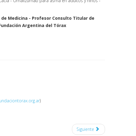
ficacia - Omalizumab para asma en adultos y niños -
 de Medicina - Profesor Consulto Titular de
 Fundación Argentina del Tórax
undaciontorax.org.ar
)
Siguiente