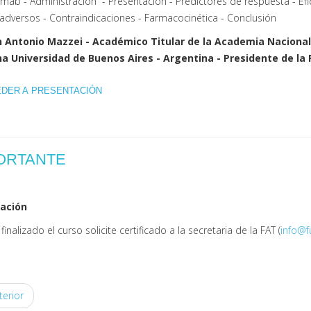
mab - Administración
- Presentación - Predictores de respuesta - E
adversos - Contraindicaciones - Farmacocinética - Conclusión
n Antonio Mazzei - Académico Titular de la Academia Nacional
a Universidad de Buenos Aires - Argentina - Presidente de la
EDER A PRESENTACIÓN
ORTANTE
cación
finalizado el curso solicite certificado a la secretaria de la FAT (
info@f
erior