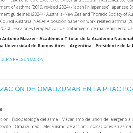
nt of asthma (2019, revised 2024) - Japan [In Japanese] Japanese Soc
ent guidelines (2024) - Australia–New Zealand Thoracic Society of A
Council Australia (NACA): A position paper on work-related asthma (
(2020) - Escalones terapéuticos del tratamiento de mantenimiento de
n Antonio Mazzei - Académico Titular de la Academia Nacional
a Universidad de Buenos Aires - Argentina - Presidente de la
EDER A PRESENTACIÓN
IZACIÓN DE OMALIZUMAB EN LA PRACTIC
o:
ción - Fisiopatología del asma - Mecanismo de unión del alérgeno a l
tocito - Omalizumab - Mecanismo de acción - Indicaciones en asma - 