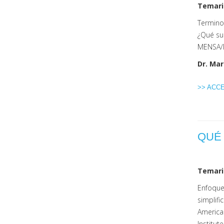
Temari
Terminol
¿Qué su
MENSA/M
Dr. Mar
>> ACC
QUÉ 
Temari
Enfoque
simplifi
America 
Institut