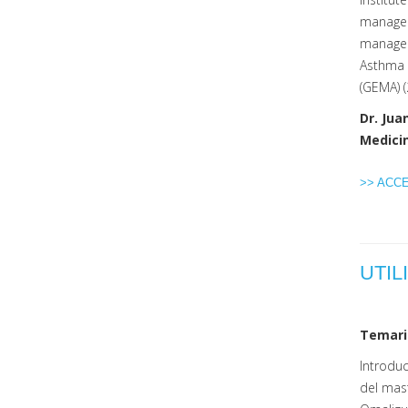
manageme
managem
Asthma 
(GEMA) 
Dr. Jua
Medicin
>> ACC
UTIL
Temari
Introduc
del mas