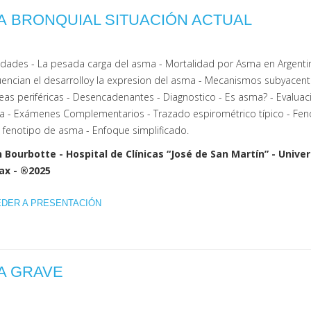
A BRONQUIAL SITUACIÓN ACTUAL
dades - La pesada carga del asma - Mortalidad por Asma en Argentina
uencian el desarrolloy la expresion del asma - Mecanismos subyacent
eas periféricas - Desencadenantes - Diagnostico - Es asma? -
Evaluac
a - Exámenes Complementarios - Trazado espirométrico típico - Fen
 fenotipo de asma - Enfoque simplificado.
n Bourbotte - Hospital de Clínicas “José de San Martín” - Univ
ax - ®2025
EDER A PRESENTACIÓN
A GRAVE