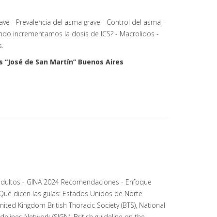
ave - Prevalencia del asma grave - Control del asma -
ndo incrementamos la dosis de ICS? - Macrolidos -
.
s “José de San Martín” Buenos Aires
y adultos - GINA 2024 Recomendaciones - Enfoque
- Qué dicen las guías: Estados Unidos de Norte
ted Kingdom British Thoracic Society (BTS), National
idelines Network (SIGN): British guideline on the