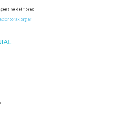
rgentina del Tórax
ciontorax.org.ar
IAL