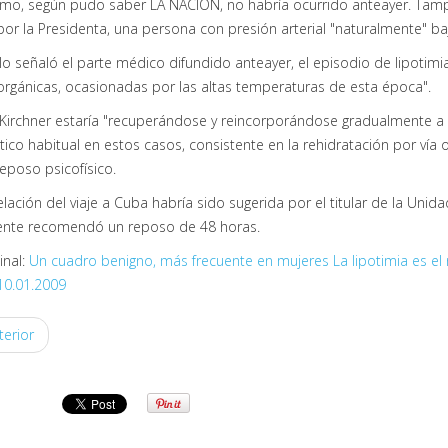
timo, según pudo saber LA NACION, no habría ocurrido anteayer. Tamp
por la Presidenta, una persona con presión arterial "naturalmente" ba
 lo señaló el parte médico difundido anteayer, el episodio de lipotimi
orgánicas, ocasionadas por las altas temperaturas de esta época".
 Kirchner estaría "recuperándose y reincorporándose gradualmente a su
ico habitual en estos casos, consistente en la rehidratación por vía o
reposo psicofísico.
lación del viaje a Cuba habría sido sugerida por el titular de la Uni
mente recomendó un reposo de 48 horas.
inal:
Un cuadro benigno, más frecuente en mujeres La lipotimia es el
10.01.2009
erior