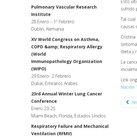
Esto úl
Pulmonary Vascular Research
sufrido 
Institute
Tal cual
28 Enero – 1º Febrero
causas 
Dublin, Alemania
Cristina
XV World Congress on Asthma,
sintomát
COPD &amp; Respiratory Allergy
dieta y 
(World
Immunopathology Organization
La cance
(WIPO)
inicial
29 Enero- 2 Febrero
Link orig
Dubai, Emiratos Arabes
Nación 
23rd Annual Winter Lung Cancer
Conference
Ant
Enero 23-25
Miami Beach, Florida, Estados Unidos
Respiratory Failure and Mechanical
Ventilation (RFMV)