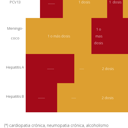
PCV13
1 dosis
1 dosis
------
Meningo-
1 o
1 o más dosis
mas
coco
dosis
Hepatitis A
------
----
2 dosis
Hepatitis B
------
----
2 dosis
(*) cardiopatia crónica, neumopatia crónica, alcoholismo