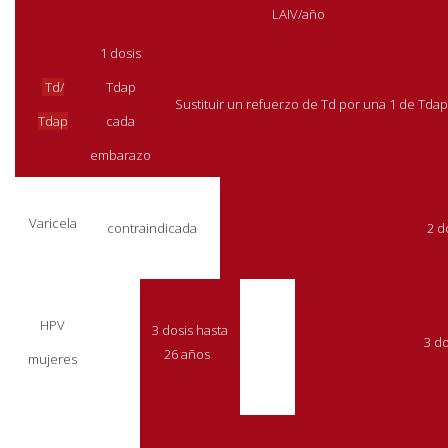
LAIV/año
1 dosis
Td/
Tdap
Sustituir un refuerzo de Td por una 1 de Td
Tdap
cada
embarazo
Varicela
contraindicada
2 d
HPV
3 dosis hasta
3 do
26 años
mujeres