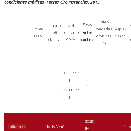
condiciones médicas u otras circunstancias. 2013
Enfer-
Inmuno
VIH
Sexo
Emba-
medades
Asple-
defi-
recuento
entre
razo
crónicas
nia (**)
ciencia
CD4+
hombres
(*)
<200 cel/
μl
1
≥ 200 cel/
μl
1 dosis
Influenza
1
dosis
IIV/año
1 do
IIV