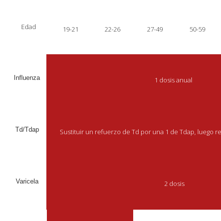
Edad
19-21
22-26
27-49
50-59
Influenza
1 dosis anual
Td/Tdap
Sustituir un refuerzo de Td por una 1 de Tdap, luego 
Varicela
2 dosis