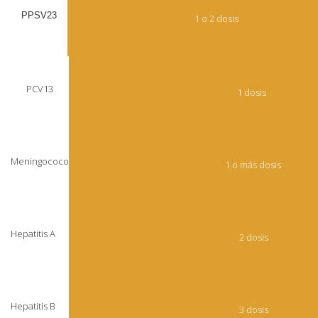
PPSV23
1 o 2 dosis
PCV13
1 dosis
Meningococo
1 o más dosis
Hepatitis A
2 dosis
Hepatitis B
3 dosis