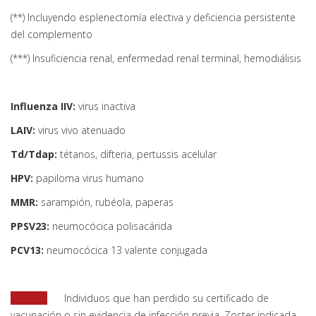
(**) Incluyendo esplenectomía electiva y deficiencia persistente
del complemento
(***) Insuficiencia renal, enfermedad renal terminal, hemodiálisis
Influenza IIV:
virus inactiva
LAIV:
virus vivo atenuado
Td/Tdap:
tétanos, difteria, pertussis acelular
HPV:
papiloma virus humano
MMR:
sarampión, rubéola, paperas
PPSV23:
neumocócica polisacárida
PCV13:
neumocócica 13 valente conjugada
Individuos que han perdido su certificado de
vacunación o sin evidencia de infección previa. Zoster indicada