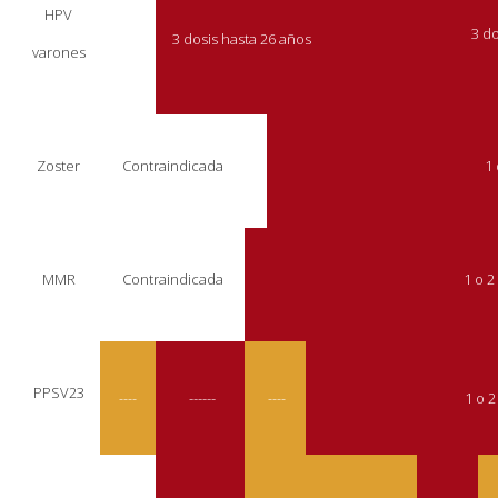
HPV
3 do
3 dosis hasta 26 años
varones
Zoster
Contraindicada
1 
MMR
Contraindicada
1 o 2
PPSV23
----
------
----
1 o 2